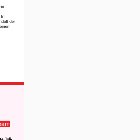
ine
 In
delt der
 einem
eam
e Juli-