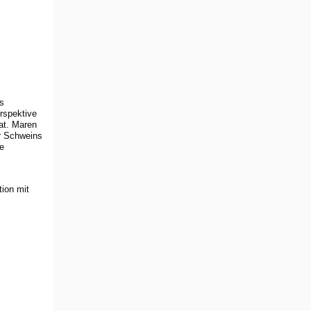
s
rspektive
at. Maren
er Schweins
ge
tion mit