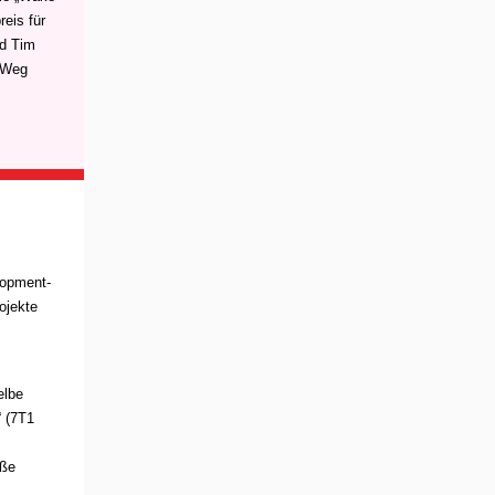
eis für
nd Tim
n Weg
opment-
ojekte
elbe
“ (7T1
oße