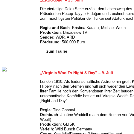
„ERDOĞAN“
– 29. Juni
Die vierteilige Doku-Serie erzählt den Lebensweg des 
Präsidenten Recep Tayyip Erdoğan und zeichnet seine
zum mächtigsten Politiker der Türkei seit Atatürk nac
Regie und Buch
: Kristina Karasu, Michael Wech
Produktion
: Broadview TV
Sender
: WDR, ARD
Förderung
: 500.000 Euro
→ zum Trailer
„Virginia Woolf’s Night & Day“
–
9. Juli
London 1910: Als leidenschaftliche Astronomin greift 
Hilbery nach den Sternen und will sich weder den Erw
ihrer Familie noch den Konventionen ihrer Zeit beugen
unromantische Komödie basiert auf Virginia Woolfs 
„Night and Day“.
Regie
: Tina Gharavi
Drehbuch
: Justine Waddell (nach dem Roman von Vir
Woolf)
Produktion
: GLISK
Verleih
: Wild Bunch Germany
Genre
: Komödie/Romanze (Literaturverfilmung)