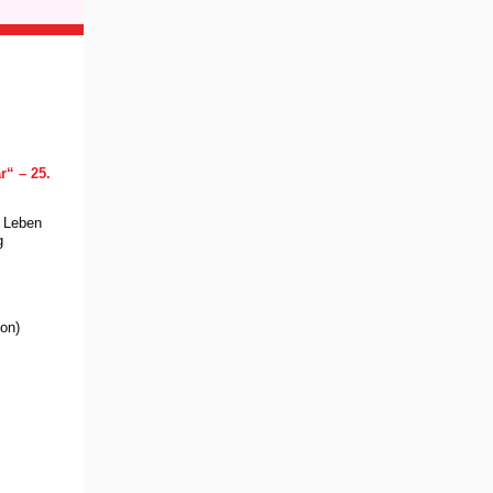
r“
– 25.
h Leben
g
ion)