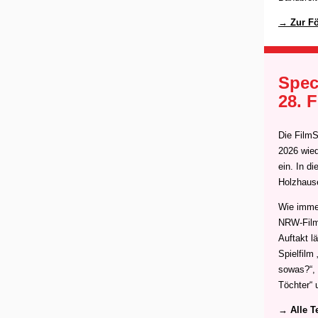
→ Zur F
Spec
28. 
Die FilmS
2026 wied
ein. In d
Holzhaus
Wie immer
NRW-Film
Auftakt l
Spielfilm
sowas?“, 
Töchter“ 
→ Alle T