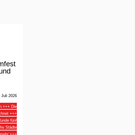
mfest
 und
 Juli 2026
en +++ Die
chnet +++
Runde
fünf
chs Städte
 mehr
+++