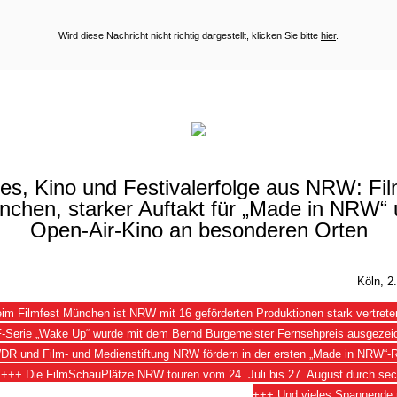
Wird diese Nachricht nicht richtig dargestellt, klicken
Sie bitte
hier
.
s, Kino und Festivalerfolge aus NRW: Fil
chen, starker Auftakt für „Made in NRW“
Open-Air-Kino an besonderen Orten
Köln, 2.
im Filmfest München ist NRW mit 16 geförderten Produktionen stark vertret
-Serie „Wake Up“ wurde mit dem Bernd Burgemeister Fernsehpreis ausgezei
DR und Film- und Medienstiftung NRW fördern in der ersten „Made in NRW“
-
e +++ Die
FilmSchauPlätze
NRW touren vom 24. Juli bis 27. August durch se
+++ U
nd vieles Spannende