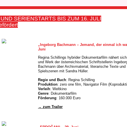
 UND SERIENSTARTS BIS ZUM 16. JULI
fördert
„Ingeborg Bachmann – Jemand, der einmal ich wa
Juni
Regina Schillings hybrider Dokumentarfilm nähert sic
und Werk der österreichischen Schriftstellerin Ingebor
Bachmann über Archivmaterial, literarische Texte und
Spielszenen mit Sandra Hüller.
Regie und Buch
: Regina Schilling
Produktion
: zero one film, Navigator Film (Koprodukt
Verleih
: Weltkino
Genre
: Dokumentarfilm
Förderung
: 160.000 Euro
→ zum Trailer