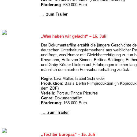
Förderung
: 630.000 Euro
→ zum Trailer
„Was haben wir gelacht“
– 16. Juli
Der Dokumentarfilm erzählt die jüngere Geschichte de
deutschen Unterhaltungsfernsehens aus weiblicher Pe
und fragt, was Humor mit Gleichberechtigung zu tun h
Kroymann, Hella von Sinnen, Bettina Böttinger, Esth
und Gaby Köster blicken auf Erfahrungen in einer lan
männlich dominierten Fernsehunterhaltung zurück.
Regie
: Eva Müller, Isabel Schneider
Produktion
: Basis Berlin Filmproduktion (in Koproduk
dem ZDF)
Verleih
: Port au Prince Pictures
Genre
: Dokumentarfilm
Förderung
: 165.000 Euro
→ zum Trailer
„Töchter Europas“
– 16. Juli