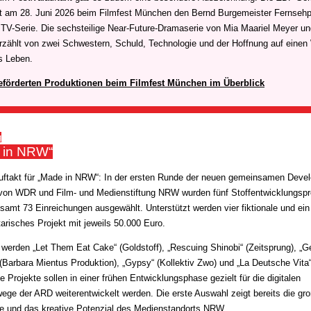
lt am 28. Juni 2026 beim Filmfest München den Bernd Burgemeister Fernsehpr
 TV-Serie. Die sechsteilige Near-Future-Dramaserie von Mia Maariel Meyer u
rzählt von zwei Schwestern, Schuld, Technologie und der Hoffnung auf eine
ns Leben.
eförderten Produktionen beim Filmfest München im Überblick
g
 in NRW“
uftakt für „Made in NRW“: In der ersten Runde der neuen gemeinsamen
Devel
e von WDR und Film- und Medienstiftung NRW wurden fünf Stoffentwicklungspr
samt 73 Einreichungen ausgewählt. Unterstützt werden vier fiktionale und ein
risches Projekt mit jeweils 50.000 Euro.
 werden „Let Them Eat Cake“ (Goldstoff), „Rescuing Shinobi“ (Zeitsprung), „G
(Barbara Mientus Produktion), „Gypsy“ (Kollektiv Zwo) und „La Deutsche Vita
ie Projekte sollen in einer frühen Entwicklungsphase gezielt für die digitalen
ege der ARD weiterentwickelt werden. Die erste Auswahl zeigt bereits die gr
te und das kreative Potenzial des Medienstandorts NRW.