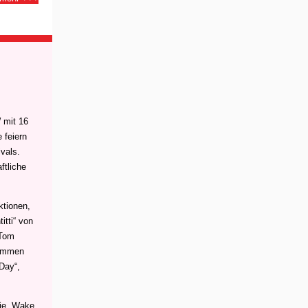
 mit 16
 feiern
vals.
ftliche
ktionen,
itti“ von
 Tom
kommen
 Day“,
rie „Wake