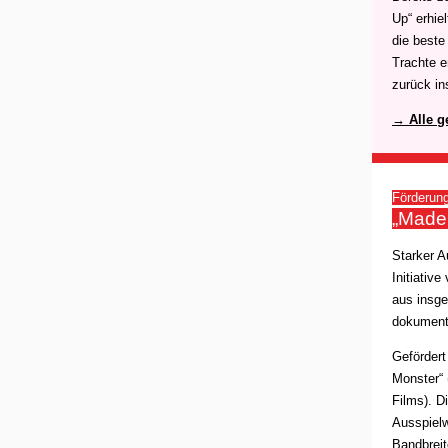
Up“ erhie
die beste
Trachte e
zurück i
→ Alle g
Förderun
„Made
Starker A
Initiativ
aus insge
dokumenta
Gefördert
Monster“ 
Films). D
Ausspielw
Bandbrei