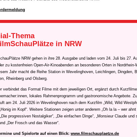
ördermeldung
ial-Thema
FilmSchauPlätze in NRW
chauPlätze NRW gehen in ihre 28. Ausgabe und laden vom 24. Juli bis 27. A
er zu kostenfreien Open-Air-Kinoabenden an besonderen Orten in Nordrhein-
iesem Jahr macht die Reihe Station in Wevelinghoven, Leichlingen, Dingden, 
en, Rheinberg und Olsberg.
 verbindet das Format Filme mit dem jeweiligen Ort, ergänzt durch Kurzfilm
emacher:innen, lokales Rahmenprogramm und gastronomische Angebote. Z
äuft am 24. Juli 2026 in Wevelinghoven nach dem Kurzfilm „Wild, Wild Westpha
 „Honig im Kopf“. Weitere Stationen zeigen unter anderem „Oh la la – wer ahnt
„Die progressiven Nostalgiker“, „Die einfachen Dinge“, „Monsieur Claude und 
und „Der Frosch und das Wasser“.
ermine und Spielorte auf einen Blick:
www.filmschauplaetze.de