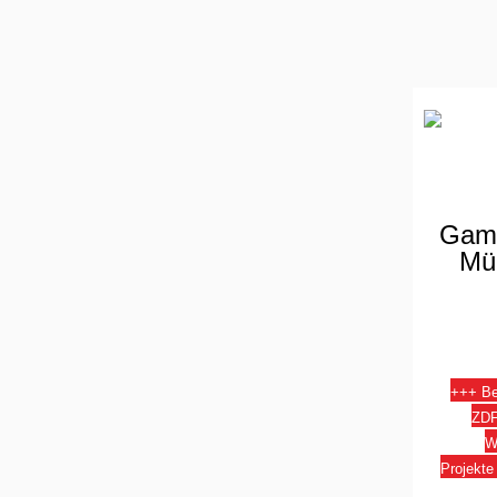
Game
Mün
+++
Be
ZDF
W
P
rojekt