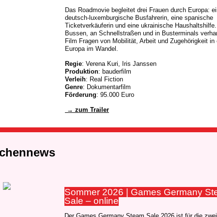
Das Roadmovie begleitet drei Frauen durch Europa: e
deutsch-luxemburgische Busfahrerin, eine spanische
Ticketverkäuferin und eine ukrainische Haushaltshilfe.
Bussen, an Schnellstraßen und in Busterminals verhan
Film Fragen von Mobilität, Arbeit und Zugehörigkeit in
Europa im Wandel.
Regie
: Verena Kuri, Iris Janssen
Produktion
: bauderfilm
Verleih
: Real Fiction
Genre
: Dokumentarfilm
Förderung
: 95.000 Euro
→ zum Trailer
nchennews
Sommer 2026
| Games Germany St
Sale
–
online
Der Games Germany Steam Sale 2026 ist für die zweit