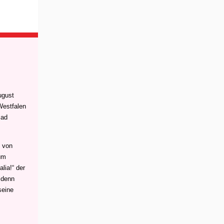
ugust
Westfalen
Bad
e von
um
lia!“ der
 denn
seine