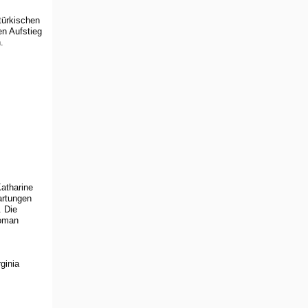
türkischen
n Aufstieg
h.
Katharine
artungen
. Die
Roman
ginia