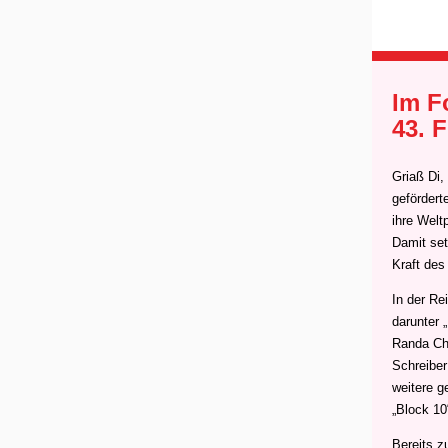
Im F
43. 
Griaß Di,
gefördert
ihre Welt
Damit set
Kraft des
In der Re
darunter 
Randa Cha
Schreiber
weitere g
„Block 10
Bereits 