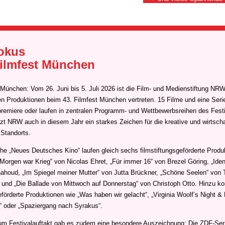
okus
Filmfest München
 München: Vom 26. Juni bis 5. Juli 2026 ist die Film- und Medienstiftung NRW
en Produktionen beim 43. Filmfest München vertreten. 15 Filme und eine Serie
premiere oder laufen in zentralen Programm- und Wettbewerbsreihen des Festi
zt NRW auch in diesem Jahr ein starkes Zeichen für die kreative und wirtscha
 Standorts.
ihe „Neues Deutsches Kino“ laufen gleich sechs filmstiftungsgeförderte Produ
„Morgen war Krieg“ von Nicolas Ehret, „Für immer 16“ von Brezel Göring, „Ident
houd, „Im Spiegel meiner Mutter“ von Jutta Brückner, „Schöne Seelen“ von
 und „Die Ballade von Mittwoch auf Donnerstag“ von Christoph Otto. Hinzu 
eförderte Produktionen wie „Was haben wir gelacht“, „Virginia Woolf’s Night &
“ oder „Spaziergang nach Syrakus“.
zum Festivalauftakt gab es zudem eine besondere Auszeichnung: Die ZDF-Se